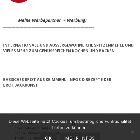
Meine Werbepartner – Werbung:
——————————————————————-
INTERNATIONALE UND AUSSERGEWÖHNLICHE SPITZENMEHLE UND V
IELES MEHR ZUM GENUSSREICHEN KOCHEN UND BACKEN
BASISCHES BROT AUS KEIMMEHL: INFOS & REZEPTE DER
BROTBACKKUNST
Diese Webseite nutzt Cookies, um bestmögliche Funktionalität
© 2026
André Hilbrunner |
Home
Brotbackkurse
BrotBackKuns
Brotbacken
Rezepte
Wissensw
Gästeb
bieten zu können.
Fotos und Gestaltung - Antje
Breden
·
Powered by
WordPress
OK
MEHR INFOS
·
Theme by
DinevThemes