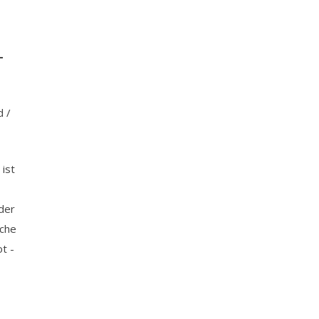
-
d /
ist
der
sche
t -