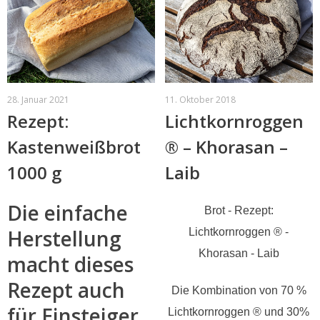
28. Januar 2021
11. Oktober 2018
Rezept:
Lichtkornroggen
Kastenweißbrot
® – Khorasan –
1000 g
Laib
Die einfache
Brot - Rezept:
Herstellung
Lichtkornroggen ® -
Khorasan - Laib
macht dieses
Rezept auch
Die Kombination von 70 %
für Einsteiger
Lichtkornroggen ® und 30%