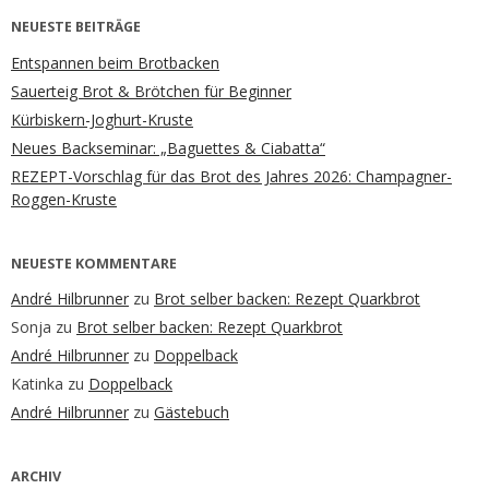
NEUESTE BEITRÄGE
Entspannen beim Brotbacken
Sauerteig Brot & Brötchen für Beginner
Kürbiskern-Joghurt-Kruste
Neues Backseminar: „Baguettes & Ciabatta“
REZEPT-Vorschlag für das Brot des Jahres 2026: Champagner-
Roggen-Kruste
NEUESTE KOMMENTARE
André Hilbrunner
zu
Brot selber backen: Rezept Quarkbrot
Sonja
zu
Brot selber backen: Rezept Quarkbrot
André Hilbrunner
zu
Doppelback
Katinka
zu
Doppelback
André Hilbrunner
zu
Gästebuch
ARCHIV