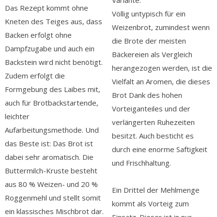
Variante.
Das Rezept kommt ohne
Völlig untypisch für ein
Kneten des Teiges aus, dass
Weizenbrot, zumindest wenn
Backen erfolgt ohne
die Brote der meisten
Dampfzugabe und auch ein
Bäckereien als Vergleich
Backstein wird nicht benötigt.
herangezogen werden, ist die
Zudem erfolgt die
Vielfalt an Aromen, die dieses
Formgebung des Laibes mit,
Brot Dank des hohen
auch für Brotbackstartende,
Vorteiganteiles und der
leichter
verlängerten Ruhezeiten
Aufarbeitungsmethode. Und
besitzt. Auch besticht es
das Beste ist: Das Brot ist
durch eine enorme Saftigkeit
dabei sehr aromatisch. Die
und Frischhaltung.
Buttermilch-Kruste besteht
aus 80 % Weizen- und 20 %
Ein Drittel der Mehlmenge
Roggenmehl und stellt somit
kommt als Vorteig zum
ein klassisches Mischbrot dar.