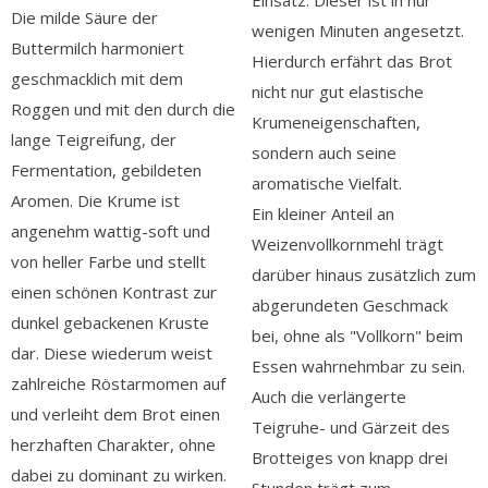
Einsatz. Dieser ist in nur
Die milde Säure der
wenigen Minuten angesetzt.
Buttermilch harmoniert
Hierdurch erfährt das Brot
geschmacklich mit dem
nicht nur gut elastische
Roggen und mit den durch die
Krumeneigenschaften,
lange Teigreifung, der
sondern auch seine
Fermentation, gebildeten
aromatische Vielfalt.
Aromen. Die Krume ist
Ein kleiner Anteil an
angenehm wattig-soft und
Weizenvollkornmehl trägt
von heller Farbe und stellt
darüber hinaus zusätzlich zum
einen schönen Kontrast zur
abgerundeten Geschmack
dunkel gebackenen Kruste
bei, ohne als "Vollkorn" beim
dar. Diese wiederum weist
Essen wahrnehmbar zu sein.
zahlreiche Röstarmomen auf
Auch die verlängerte
und verleiht dem Brot einen
Teigruhe- und Gärzeit des
herzhaften Charakter, ohne
Brotteiges von knapp drei
dabei zu dominant zu wirken.