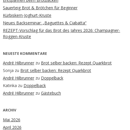
Entspannen beim Brotbacken
Sauerteig Brot & Brötchen für Beginner
Kürbiskern-Joghurt-Kruste
Neues Backseminar: „Baguettes & Ciabatta“
REZEPT-Vorschlag für das Brot des Jahres 2026: Champagner-
Roggen-Kruste
NEUESTE KOMMENTARE
André Hilbrunner
zu
Brot selber backen: Rezept Quarkbrot
Sonja
zu
Brot selber backen: Rezept Quarkbrot
André Hilbrunner
zu
Doppelback
Katinka
zu
Doppelback
André Hilbrunner
zu
Gästebuch
ARCHIV
Mai 2026
April 2026