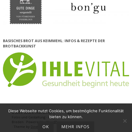
BASISCHES BROT AUS KEIMMEHL: INFOS & REZEPTE DER
BROTBACKKUNST
Diese Webseite nutzt Cookies, um bestmögliche Funktionalität
© 2026
André Hilbrunner |
Home
Brotbackkurse
BrotBackKuns
Brotbacken
Rezepte
Wissensw
Gästeb
bieten zu können.
Fotos und Gestaltung - Antje
Breden
·
Powered by
WordPress
OK
MEHR INFOS
·
Theme by
DinevThemes