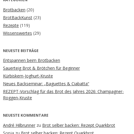
Brotbacken
(20)
BrotBackKunst
(23)
Rezepte
(119)
Wissenswertes
(29)
NEUESTE BEITRÄGE
Entspannen beim Brotbacken
Sauerteig Brot & Brötchen für Beginner
Kürbiskern-Joghurt-Kruste
Neues Backseminar: „Baguettes & Ciabatta“
REZEPT-Vorschlag für das Brot des Jahres 2026: Champagner-
Roggen-Kruste
NEUESTE KOMMENTARE
André Hilbrunner
zu
Brot selber backen: Rezept Quarkbrot
Sonja
zu
Brot selber backen: Rezept Quarkbrot