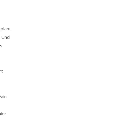
e
plant.
. Und
ts
rt
Pain
ier