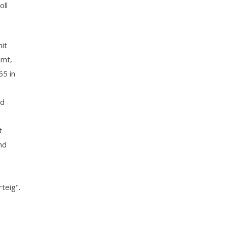
oll
mit
mmt,
65 in
nd
t
nd
teig".