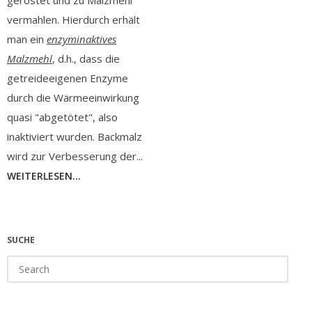
geröstet und zu Malzmehl
vermahlen. Hierdurch erhält
man ein
enzyminaktives
Malzmehl
, d.h., dass die
getreideeigenen Enzyme
durch die Wärmeeinwirkung
quasi "abgetötet", also
inaktiviert wurden. Backmalz
wird zur Verbesserung der...
WEITERLESEN...
SUCHE
Search
for: