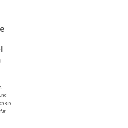
ne
l
h
n.
rund
h ein
für