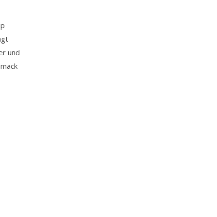
pp
ägt
er und
hmack