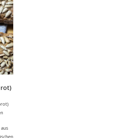
rot)
rot)
en
 aus
ischen