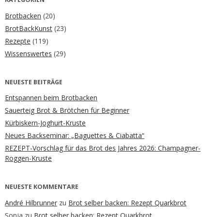
Brotbacken
(20)
BrotBackKunst
(23)
Rezepte
(119)
Wissenswertes
(29)
NEUESTE BEITRÄGE
Entspannen beim Brotbacken
Sauerteig Brot & Brötchen für Beginner
Kürbiskern-Joghurt-Kruste
Neues Backseminar: „Baguettes & Ciabatta“
REZEPT-Vorschlag für das Brot des Jahres 2026: Champagner-
Roggen-Kruste
NEUESTE KOMMENTARE
André Hilbrunner
zu
Brot selber backen: Rezept Quarkbrot
Sonja
zu
Brot selber backen: Rezept Quarkbrot