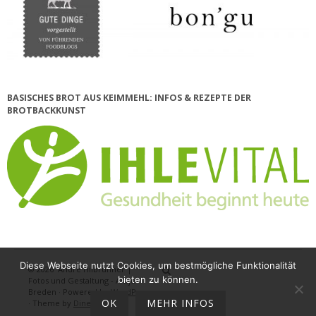
BASISCHES BROT AUS KEIMMEHL: INFOS & REZEPTE DER
BROTBACKKUNST
Diese Webseite nutzt Cookies, um bestmögliche Funktionalität
© 2026
André Hilbrunner |
Home
Brotbackkurse
BrotBackKuns
Brotbacken
Rezepte
Wissensw
Gästeb
bieten zu können.
Fotos und Gestaltung - Antje
Breden
·
Powered by
WordPress
OK
MEHR INFOS
·
Theme by
DinevThemes