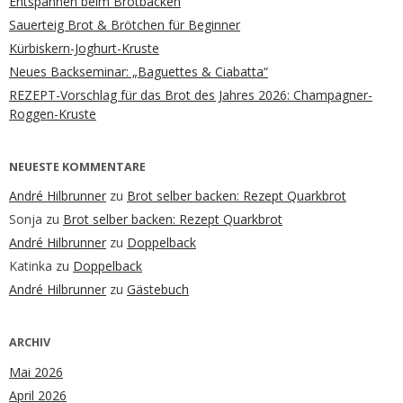
Entspannen beim Brotbacken
Sauerteig Brot & Brötchen für Beginner
Kürbiskern-Joghurt-Kruste
Neues Backseminar: „Baguettes & Ciabatta“
REZEPT-Vorschlag für das Brot des Jahres 2026: Champagner-
Roggen-Kruste
NEUESTE KOMMENTARE
André Hilbrunner
zu
Brot selber backen: Rezept Quarkbrot
Sonja
zu
Brot selber backen: Rezept Quarkbrot
André Hilbrunner
zu
Doppelback
Katinka
zu
Doppelback
André Hilbrunner
zu
Gästebuch
ARCHIV
Mai 2026
April 2026