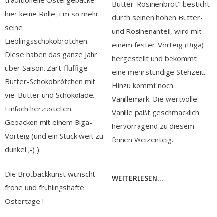
traditionelle Ostergebäcke
Butter-Rosinenbrot" besticht
hier keine Rolle, um so mehr
durch seinen hohen Butter-
seine
und Rosinenanteil, wird mit
Lieblingsschokobrötchen.
einem festen Vorteig (Biga)
Diese haben das ganze Jahr
hergestellt und bekommt
über Saison. Zart-fluffige
eine mehrstündige Stehzeit.
Butter-Schokobrötchen mit
Hinzu kommt noch
viel Butter und Schokolade.
Vanillemark. Die wertvolle
Einfach herzustellen.
Vanille paßt geschmacklich
Gebacken mit einem Biga-
hervorragend zu diesem
Vorteig (und ein Stück weit zu
feinen Weizenteig.
dunkel ;-) ).
Die Brotbackkunst wünscht
WEITERLESEN...
frohe und frühlingshafte
Ostertage !