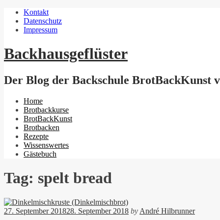
Kontakt
Datenschutz
Impressum
Backhausgeflüster
Der Blog der Backschule BrotBackKunst vo
Menu
Home
Brotbackkurse
BrotBackKunst
Brotbacken
Rezepte
Wissenswertes
Gästebuch
Tag: spelt bread
27. September 2018
28. September 2018
by
André Hilbrunner