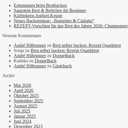
Entspannen beim Brotbacken
Sauerteig Brot & Brötchen für Beginner
Kürbiskern-Joghurt-Kruste
Neues Backseminar: „Baguettes & Ciabatta“
REZEPT-Vorschlag für das Brot des Jahres 2026: Champagne
Neueste Kommentare
André Hilbrunner
zu
Brot selber backen: Rezept Quarkbrot
Sonja
zu
Brot selber backen: Rezept Quarkbrot
André Hilbrunner
zu
Doppelback
Katinka
zu
Doppelback
André Hilbrunner
zu
Gästebuch
Archiv
Mai 2026
April 2026
Oktober 2025
September 2025
August 2025
Juli 2025
Januar 2025
Juni 2024
Dezember 2023