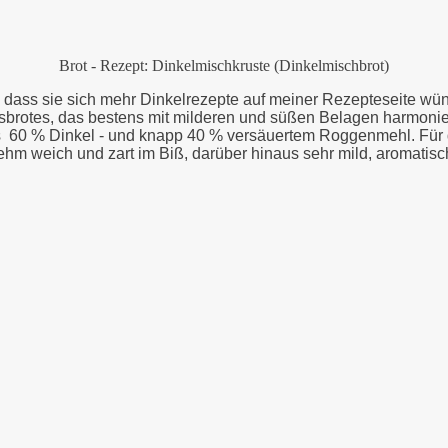
Brot - Rezept: Dinkelmischkruste (Dinkelmischbrot)
an, dass sie sich mehr Dinkelrezepte auf meiner Rezepteseite
brotes, das bestens mit milderen und süßen Belagen harmoniert.
us 60 % Dinkel - und knapp 40 % versäuertem Roggenmehl. Für di
hm weich und zart im Biß, darüber hinaus sehr mild, aromati