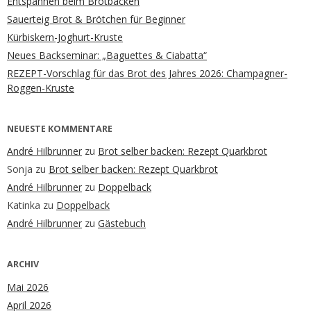
Entspannen beim Brotbacken
Sauerteig Brot & Brötchen für Beginner
Kürbiskern-Joghurt-Kruste
Neues Backseminar: „Baguettes & Ciabatta“
REZEPT-Vorschlag für das Brot des Jahres 2026: Champagner-
Roggen-Kruste
NEUESTE KOMMENTARE
André Hilbrunner
zu
Brot selber backen: Rezept Quarkbrot
Sonja
zu
Brot selber backen: Rezept Quarkbrot
André Hilbrunner
zu
Doppelback
Katinka
zu
Doppelback
André Hilbrunner
zu
Gästebuch
ARCHIV
Mai 2026
April 2026