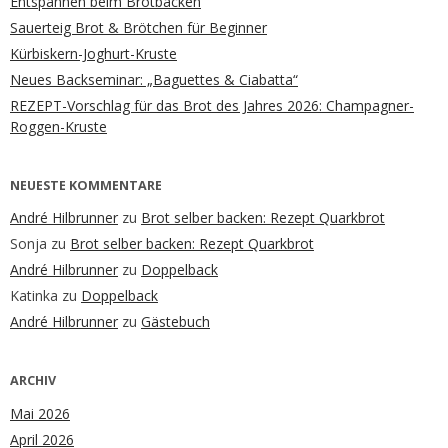
Entspannen beim Brotbacken
Sauerteig Brot & Brötchen für Beginner
Kürbiskern-Joghurt-Kruste
Neues Backseminar: „Baguettes & Ciabatta“
REZEPT-Vorschlag für das Brot des Jahres 2026: Champagner-
Roggen-Kruste
NEUESTE KOMMENTARE
André Hilbrunner
zu
Brot selber backen: Rezept Quarkbrot
Sonja
zu
Brot selber backen: Rezept Quarkbrot
André Hilbrunner
zu
Doppelback
Katinka
zu
Doppelback
André Hilbrunner
zu
Gästebuch
ARCHIV
Mai 2026
April 2026