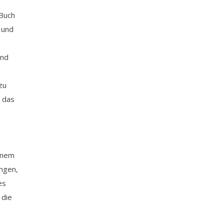
 Buch
 und
und
zu
r das
einem
ungen,
es
 die