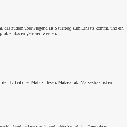
l, das zudem überwiegend als Sauerteig zum Einsatz kommt, und ein
problemlos eingefroren werden.
en 1. Teil über Malz zu lesen. Malzextrakt Malzextrakt ist ein
chließend gedarrt (trocknend erhitzt) wird. Als Getreidearten