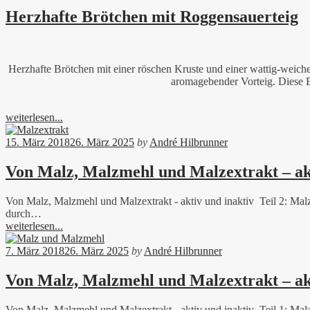
Herzhafte Brötchen mit Roggensauerteig
Herzhafte Brötchen mit einer röschen Kruste und einer wattig-wei
aromagebender Vorteig. Diese 
weiterlesen...
15. März 2018
26. März 2025
by
André Hilbrunner
Von Malz, Malzmehl und Malzextrakt – akt
Von Malz, Malzmehl und Malzextrakt - aktiv und inaktiv Teil 2: Malz
durch…
weiterlesen...
7. März 2018
26. März 2025
by
André Hilbrunner
Von Malz, Malzmehl und Malzextrakt – akt
Von Malz, Malzmehl und Malzextrakt - aktiv und inaktiv Teil 1: Malz