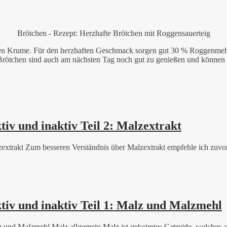
Brötchen - Rezept: Herzhafte Brötchen mit Roggensauerteig
chen Krume. Für den herzhaften Geschmack sorgen gut 30 % Roggenmeh
Brötchen sind auch am nächsten Tag noch gut zu genießen und können 
iv und inaktiv Teil 2: Malzextrakt
extrakt Zum besseren Verständnis über Malzextrakt empfehle ich zuvor d
iv und inaktiv Teil 1: Malz und Malzmehl
 und Malzmehl Malz allgemein Malz ist gekeimtes Getreide, welches ans