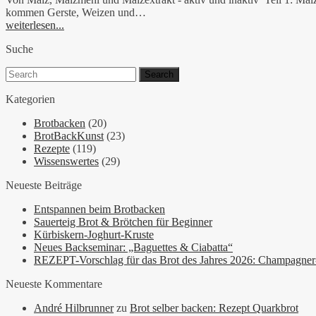
kommen Gerste, Weizen und…
weiterlesen...
Suche
Search
for:
Kategorien
Brotbacken
(20)
BrotBackKunst
(23)
Rezepte
(119)
Wissenswertes
(29)
Neueste Beiträge
Entspannen beim Brotbacken
Sauerteig Brot & Brötchen für Beginner
Kürbiskern-Joghurt-Kruste
Neues Backseminar: „Baguettes & Ciabatta“
REZEPT-Vorschlag für das Brot des Jahres 2026: Champagne
Neueste Kommentare
André Hilbrunner
zu
Brot selber backen: Rezept Quarkbrot