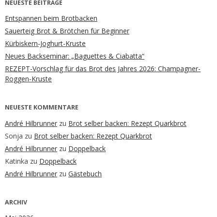
NEUESTE BEITRÄGE
Entspannen beim Brotbacken
Sauerteig Brot & Brötchen für Beginner
Kürbiskern-Joghurt-Kruste
Neues Backseminar: „Baguettes & Ciabatta“
REZEPT-Vorschlag für das Brot des Jahres 2026: Champagner-
Roggen-Kruste
NEUESTE KOMMENTARE
André Hilbrunner
zu
Brot selber backen: Rezept Quarkbrot
Sonja
zu
Brot selber backen: Rezept Quarkbrot
André Hilbrunner
zu
Doppelback
Katinka
zu
Doppelback
André Hilbrunner
zu
Gästebuch
ARCHIV