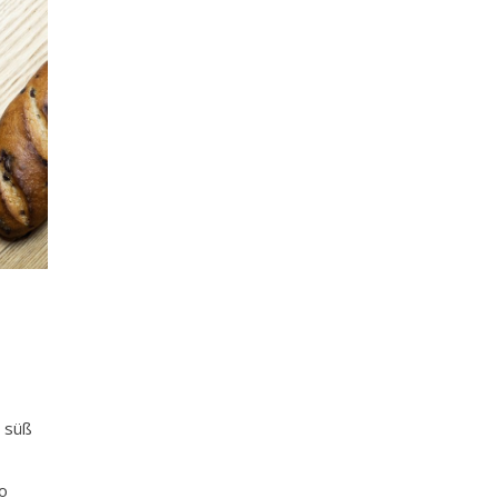
s süß
so