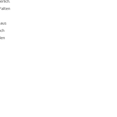
rlich.
Falten
 aus
uch
den