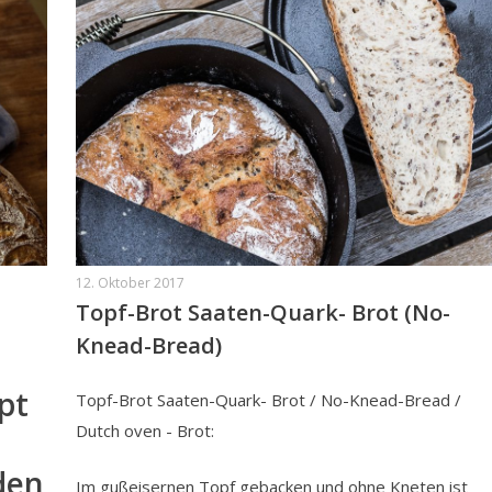
12. Oktober 2017
Topf-Brot Saaten-Quark- Brot (No-
Knead-Bread)
pt
Topf-Brot Saaten-Quark- Brot / No-Knead-Bread /
Dutch oven - Brot:
den
Im gußeisernen Topf gebacken und ohne Kneten ist