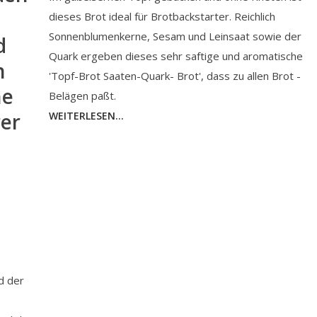
dieses Brot ideal für Brotbackstarter. Reichlich
Sonnenblumenkerne, Sesam und Leinsaat sowie der
d
Quark ergeben dieses sehr saftige und aromatische
n
'Topf-Brot Saaten-Quark- Brot', dass zu allen Brot -
ne
Belägen paßt.
rer
WEITERLESEN...
d der