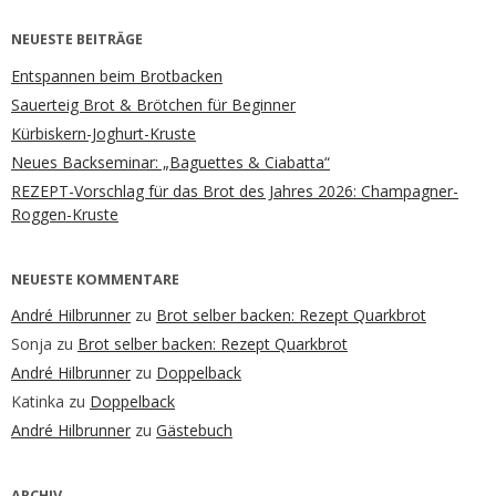
NEUESTE BEITRÄGE
Entspannen beim Brotbacken
Sauerteig Brot & Brötchen für Beginner
Kürbiskern-Joghurt-Kruste
Neues Backseminar: „Baguettes & Ciabatta“
REZEPT-Vorschlag für das Brot des Jahres 2026: Champagner-
Roggen-Kruste
NEUESTE KOMMENTARE
André Hilbrunner
zu
Brot selber backen: Rezept Quarkbrot
Sonja
zu
Brot selber backen: Rezept Quarkbrot
André Hilbrunner
zu
Doppelback
Katinka
zu
Doppelback
André Hilbrunner
zu
Gästebuch
ARCHIV