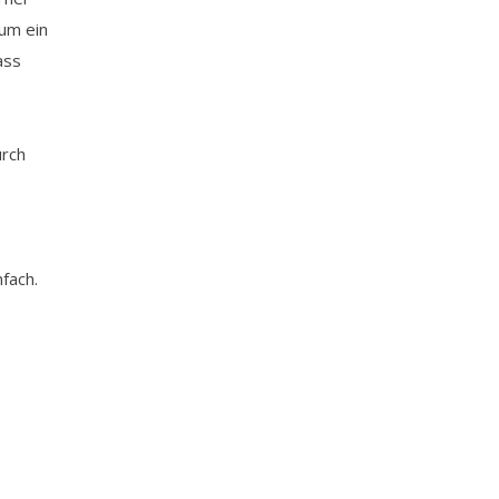
 um ein
ass
urch
nfach.