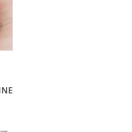
HNE
rner