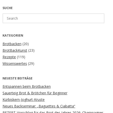
SUCHE
Search
for:
KATEGORIEN
Brotbacken
(20)
BrotBackKunst
(23)
Rezepte
(119)
Wissenswertes
(29)
NEUESTE BEITRÄGE
Entspannen beim Brotbacken
Sauerteig Brot & Brötchen für Beginner
Kürbiskern-Joghurt-Kruste
Neues Backseminar: „Baguettes & Ciabatta“
REZEPT-Vorschlag für das Brot des Jahres 2026: Champagner-