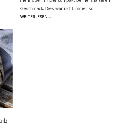
u
mehr oder minder kompakt bei herzhafterem
Geschmack. Dies war nicht immer so.…
WEITERLESEN...
aib