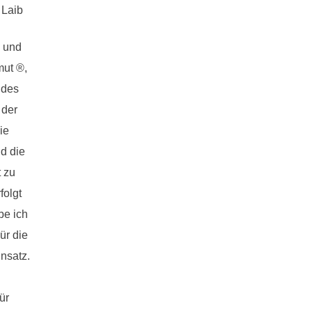
 Laib
® und
ut ®,
ldes
 der
ie
d die
 zu
olgt
be ich
ür die
nsatz.
ür