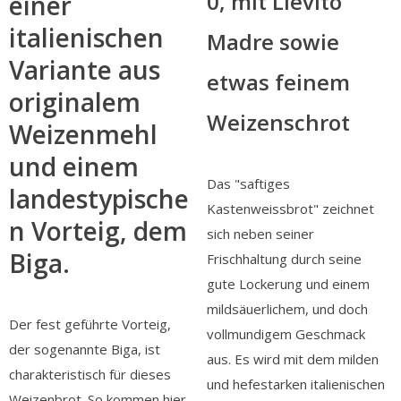
0, mit Lievito
einer
italienischen
Madre sowie
Variante aus
etwas feinem
originalem
Weizenschrot
Weizenmehl
und einem
Das "saftiges
landestypische
Kastenweissbrot" zeichnet
n Vorteig, dem
sich neben seiner
Biga.
Frischhaltung durch seine
gute Lockerung und einem
mildsäuerlichem, und doch
Der fest geführte Vorteig,
vollmundigem Geschmack
der sogenannte Biga, ist
aus. Es wird mit dem milden
charakteristisch für dieses
und hefestarken italienischen
Weizenbrot. So kommen hier