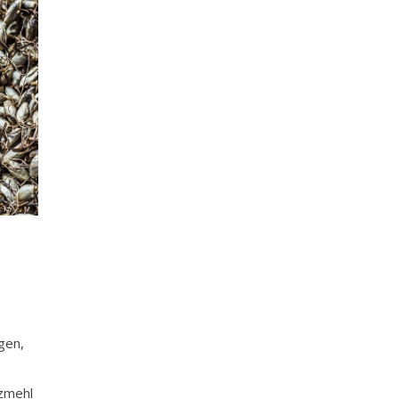
gen,
lzmehl