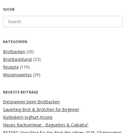
SUCHE
Search
for:
KATEGORIEN
Brotbacken
(20)
BrotBackKunst
(23)
Rezepte
(119)
Wissenswertes
(29)
NEUESTE BEITRÄGE
Entspannen beim Brotbacken
Sauerteig Brot & Brötchen für Beginner
Kürbiskern-Joghurt-Kruste
Neues Backseminar: „Baguettes & Ciabatta“
REZEPT-Vorschlag für das Brot des Jahres 2026: Champagner-