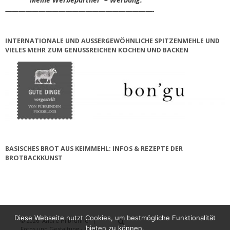
——————————————————————-
INTERNATIONALE UND AUSSERGEWÖHNLICHE SPITZENMEHLE UND V
IELES MEHR ZUM GENUSSREICHEN KOCHEN UND BACKEN
BASISCHES BROT AUS KEIMMEHL: INFOS & REZEPTE DER
BROTBACKKUNST
Diese Webseite nutzt Cookies, um bestmögliche Funktionalität
© 2026
André Hilbrunner |
Home
Brotbackkurse
BrotBackKuns
Brotbacken
Rezepte
Wissensw
Gästeb
bieten zu können.
Fotos und Gestaltung - Antje