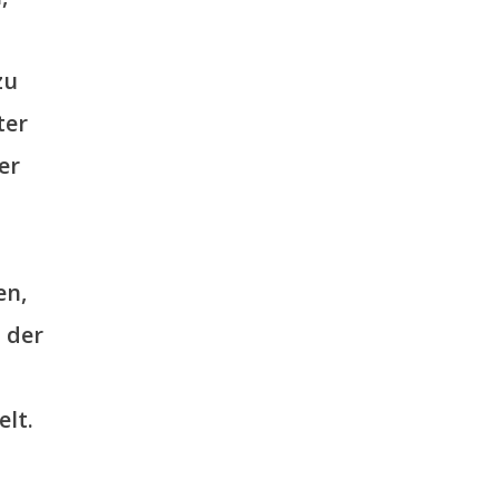
zu
ter
er
en,
 der
lt.