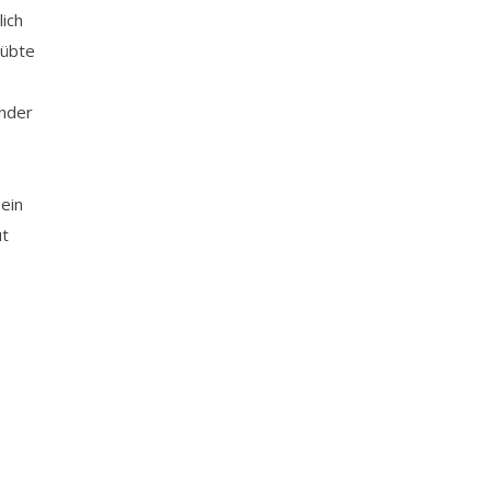
ich
eübte
ender
ein
ut