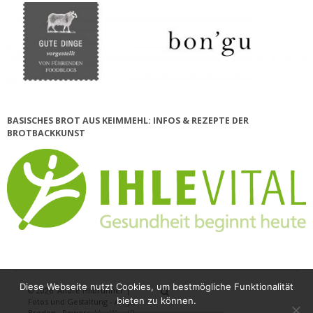
BASISCHES BROT AUS KEIMMEHL: INFOS & REZEPTE DER
BROTBACKKUNST
Diese Webseite nutzt Cookies, um bestmögliche Funktionalität
© 2026
André Hilbrunner |
Home
Brotbackkurse
BrotBackKuns
Brotbacken
Rezepte
Wissensw
Gästeb
bieten zu können.
Fotos und Gestaltung - Antje
Breden
·
Powered by
WordPress