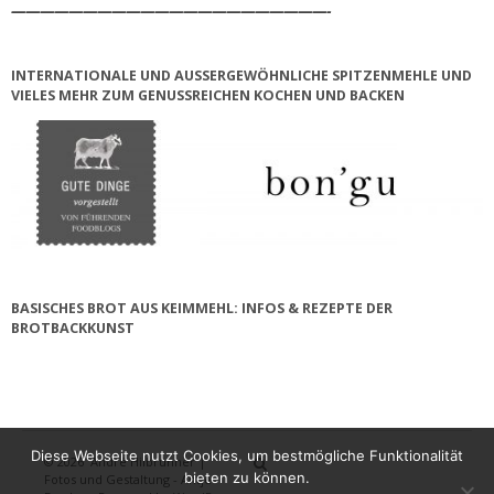
——————————————————————-
INTERNATIONALE UND AUSSERGEWÖHNLICHE SPITZENMEHLE UND V
IELES MEHR ZUM GENUSSREICHEN KOCHEN UND BACKEN
BASISCHES BROT AUS KEIMMEHL: INFOS & REZEPTE DER
BROTBACKKUNST
Diese Webseite nutzt Cookies, um bestmögliche Funktionalität
© 2026
André Hilbrunner |
Home
Brotbackkurse
BrotBackKuns
Brotbacken
Rezepte
Wissensw
Gästeb
bieten zu können.
Fotos und Gestaltung - Antje