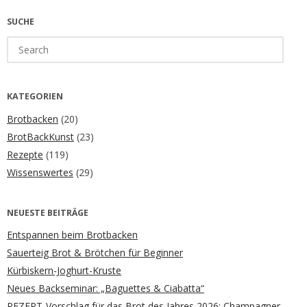
SUCHE
Search
for:
KATEGORIEN
Brotbacken
(20)
BrotBackKunst
(23)
Rezepte
(119)
Wissenswertes
(29)
NEUESTE BEITRÄGE
Entspannen beim Brotbacken
Sauerteig Brot & Brötchen für Beginner
Kürbiskern-Joghurt-Kruste
Neues Backseminar: „Baguettes & Ciabatta“
REZEPT-Vorschlag für das Brot des Jahres 2026: Champagner-