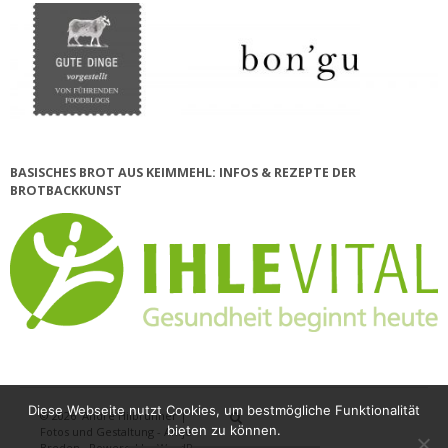
BASISCHES BROT AUS KEIMMEHL: INFOS & REZEPTE DER
BROTBACKKUNST
Diese Webseite nutzt Cookies, um bestmögliche Funktionalität
© 2026
André Hilbrunner |
Home
Brotbackkurse
BrotBackKuns
Brotbacken
Rezepte
Wissensw
Gästeb
bieten zu können.
Fotos und Gestaltung - Antje
Breden
·
Powered by
WordPress