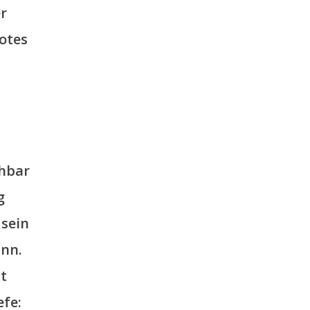
r
otes
hbar
g
 sein
ann.
t
fe: