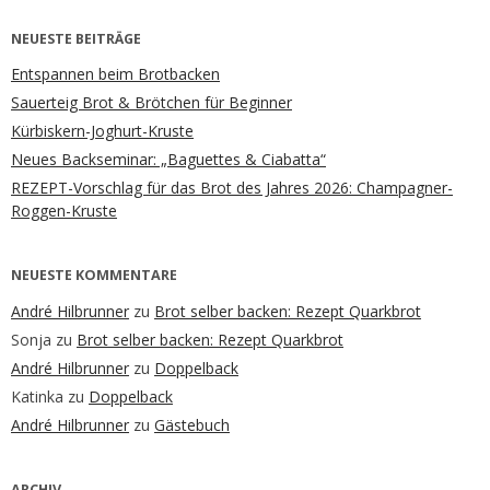
NEUESTE BEITRÄGE
Entspannen beim Brotbacken
Sauerteig Brot & Brötchen für Beginner
Kürbiskern-Joghurt-Kruste
Neues Backseminar: „Baguettes & Ciabatta“
REZEPT-Vorschlag für das Brot des Jahres 2026: Champagner-
Roggen-Kruste
NEUESTE KOMMENTARE
André Hilbrunner
zu
Brot selber backen: Rezept Quarkbrot
Sonja
zu
Brot selber backen: Rezept Quarkbrot
André Hilbrunner
zu
Doppelback
Katinka
zu
Doppelback
André Hilbrunner
zu
Gästebuch
ARCHIV