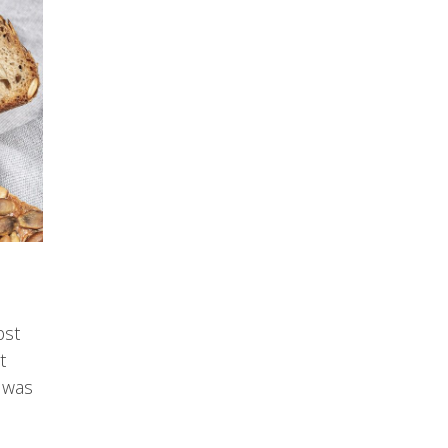
bst
t
 was