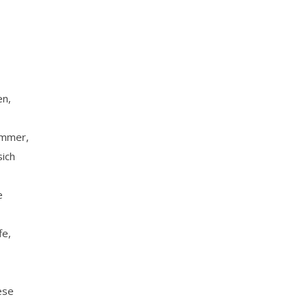
en,
Emmer,
sich
e
fe,
ese