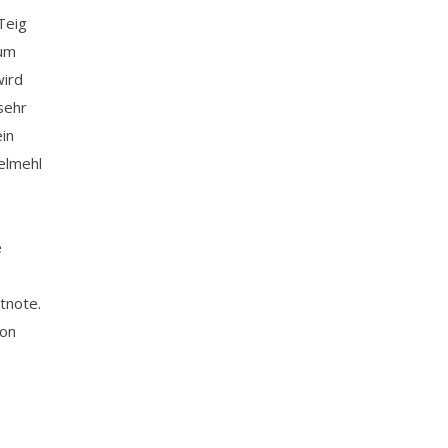
Teig
zum
wird
sehr
in
elmehl
e
tnote.
von