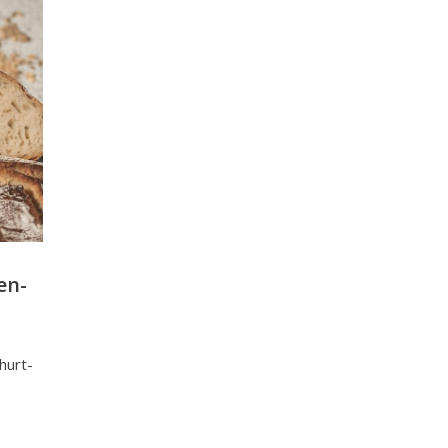
en-
hurt-