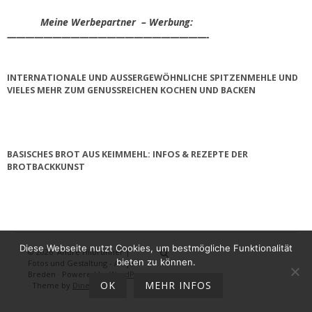
Meine Werbepartner – Werbung:
——————————————————————-
INTERNATIONALE UND AUSSERGEWÖHNLICHE SPITZENMEHLE UND V
IELES MEHR ZUM GENUSSREICHEN KOCHEN UND BACKEN
BASISCHES BROT AUS KEIMMEHL: INFOS & REZEPTE DER
BROTBACKKUNST
Diese Webseite nutzt Cookies, um bestmögliche Funktionalität
© 2026
André Hilbrunner |
Home
Brotbackkurse
BrotBackKuns
Brotbacken
Rezepte
Wissensw
Gästeb
bieten zu können.
Fotos und Gestaltung - Antje
Breden
·
Powered by
WordPress
OK
MEHR INFOS
·
Theme by
DinevThemes