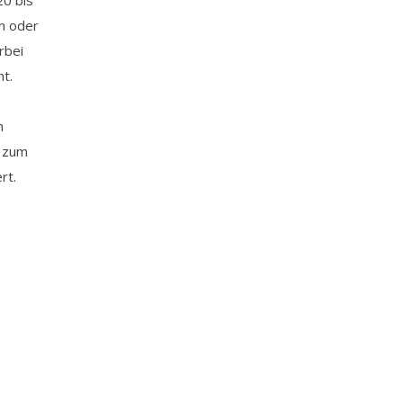
20 bis
n oder
rbei
ht.
h
e zum
rt.