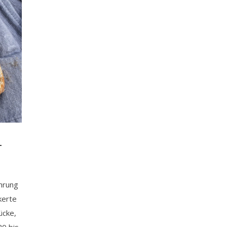
-
ührung
kerte
ücke,