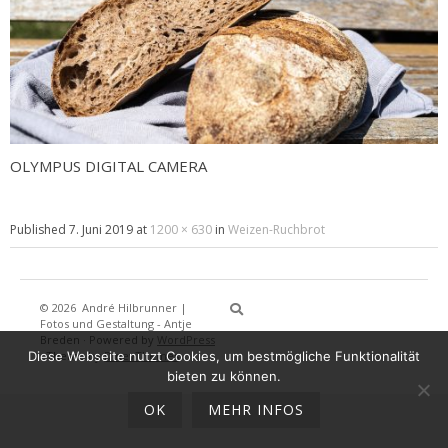
OLYMPUS DIGITAL CAMERA
Published
7. Juni 2019
at
1200 × 630
in
Weizen-Ruchbrot
© 2026
André Hilbrunner |
Home
Brotbackkurse
BrotBackKuns
Brotbacken
Rezepte
Wissensw
Gästeb
Fotos und Gestaltung - Antje
Breden
·
Powered by
WordPress
Diese Webseite nutzt Cookies, um bestmögliche Funktionalität
·
Theme by
DinevThemes
bieten zu können.
OK
MEHR INFOS