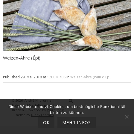
Weizen-Ähre (Épi)
Published
29. Mai 2018
at
1200 × 708
in
Weizen-Ähre (Pain d´Épi)
© 2026
André Hilbrunner |
Home
Brotbackkurse
BrotBackKuns
Brotbacken
Rezepte
Wissensw
Gästeb
Fotos und Gestaltung - Antje
Diese Webseite nutzt Cookies, um bestmögliche Funktionalität
Breden
·
Powered by
WordPress
bieten zu können.
·
Theme by
DinevThemes
OK
MEHR INFOS