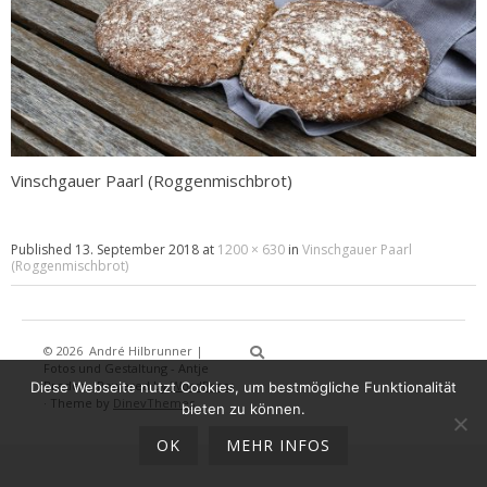
Vinschgauer Paarl (Roggenmischbrot)
Published
13. September 2018
at
1200 × 630
in
Vinschgauer Paarl
(Roggenmischbrot)
© 2026
André Hilbrunner |
Home
Brotbackkurse
BrotBackKuns
Brotbacken
Rezepte
Wissensw
Gästeb
Fotos und Gestaltung - Antje
Breden
·
Powered by
WordPress
Diese Webseite nutzt Cookies, um bestmögliche Funktionalität
·
Theme by
DinevThemes
bieten zu können.
OK
MEHR INFOS