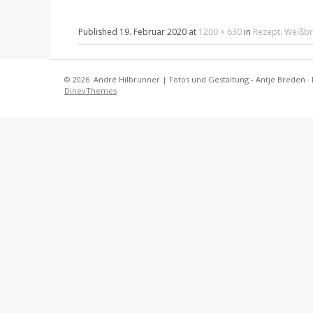
Published
19. Februar 2020
at
1200 × 630
in
Rezept: Weißbr
© 2026
André Hilbrunner | Fotos und Gestaltung - Antje Breden
·
DinevThemes