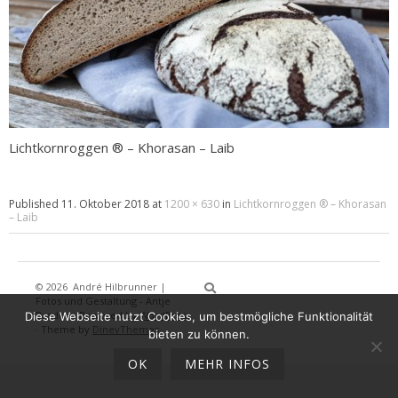
Lichtkornroggen ® – Khorasan – Laib
Published
11. Oktober 2018
at
1200 × 630
in
Lichtkornroggen ® – Khorasan
– Laib
© 2026
André Hilbrunner |
Home
Brotbackkurse
BrotBackKuns
Brotbacken
Rezepte
Wissensw
Gästeb
Fotos und Gestaltung - Antje
Breden
·
Powered by
WordPress
Diese Webseite nutzt Cookies, um bestmögliche Funktionalität
·
Theme by
DinevThemes
bieten zu können.
OK
MEHR INFOS