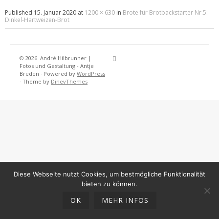
Published
15. Januar 2020
at
1200 × 630
in
Brote für Brotbackstarter Nr.5:
Dinkel-Hartweizen-Brot
© 2026
André Hilbrunner |
Home
Brotbackkurse
BrotBackKuns
Brotbacken
Rezepte
Wissensw
Gästeb
Fotos und Gestaltung - Antje
Breden
·
Powered by
WordPress
·
Theme by
DinevThemes
Diese Webseite nutzt Cookies, um bestmögliche Funktionalität
bieten zu können.
OK
MEHR INFOS