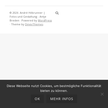
© 2026
André Hilbrunner |
Home
Brotbackkurse
BrotBackKuns
Brotbacken
Rezepte
Wissensw
Gästeb
Fotos und Gestaltung - Antje
Breden
·
Powered by
WordPress
·
Theme by
DinevThemes
Diese Webseite nutzt Cookies, um bestmögliche Funktionalität
bieten zu können.
OK
MEHR INFOS