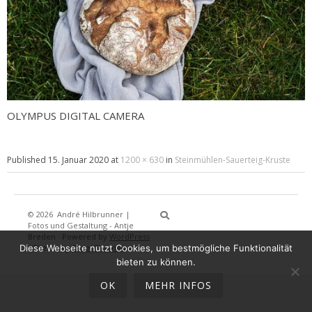
OLYMPUS DIGITAL CAMERA
Published
15. Januar 2020
at
1200 × 630
in
Steinmühlen-Sauerteig-Kruste
© 2026
André Hilbrunner |
Home
Brotbackkurse
BrotBackKuns
Brotbacken
Rezepte
Wissensw
Gästeb
Fotos und Gestaltung - Antje
Breden
·
Powered by
WordPress
Diese Webseite nutzt Cookies, um bestmögliche Funktionalität
·
Theme by
DinevThemes
bieten zu können.
OK
MEHR INFOS