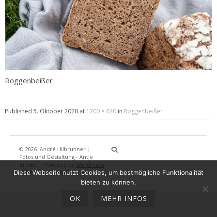
Roggenbeißer
Published
5. Oktober 2020
at
1200 × 630
in
Roggenbeißer
© 2026
André Hilbrunner |
Home
Brotbackkurse
BrotBackKuns
Brotbacken
Rezepte
Wissensw
Gästeb
Fotos und Gestaltung - Antje
Breden
·
Powered by
WordPress
Diese Webseite nutzt Cookies, um bestmögliche Funktionalität
·
Theme by
DinevThemes
bieten zu können.
OK
MEHR INFOS