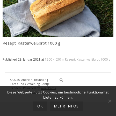
Rezept: Kastenweißbrot 1000 g
Published
28. Januar 2021
at
1200 × 630
in
Rezept: Kastenweißbrot 1000 g
© 2026
André Hilbrunner |
Home
Brotbackkurse
BrotBackKuns
Brotbacken
Rezepte
Wissensw
Gästeb
Fotos und Gestaltung - Antje
Breden
·
Powered by
WordPress
Diese Webseite nutzt Cookies, um bestmögliche Funktionalität
·
Theme by
DinevThemes
bieten zu können.
OK
MEHR INFOS